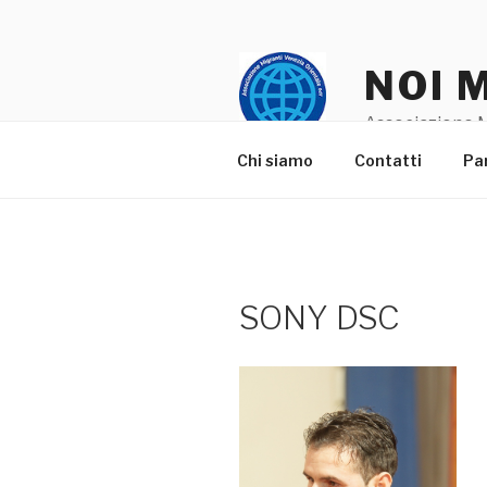
Salta
al
contenuto
NOI 
Associazione M
Chi siamo
Contatti
Pa
SONY DSC