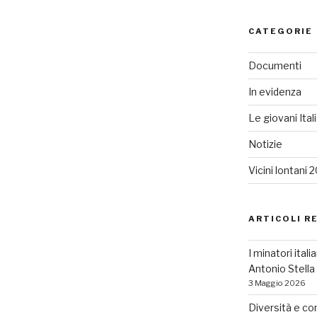
CATEGORIE
Documenti
In evidenza
Le giovani Ital
Notizie
Vicini lontani 
ARTICOLI R
I minatori ital
Antonio Stell
3 Maggio 2026
Diversità e co