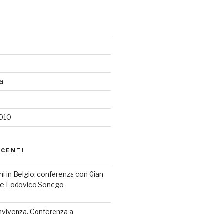
ia
2010
ECENTI
iani in Belgio: conferenza con Gian
a e Lodovico Sonego
nvivenza. Conferenza a