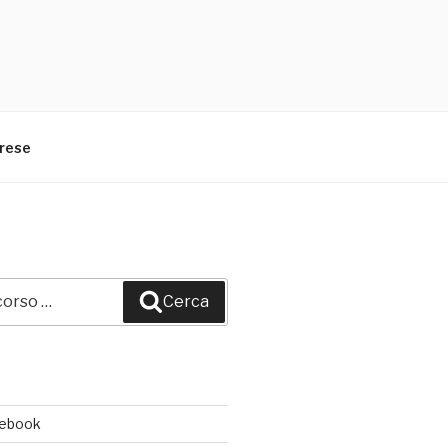
arese
Cerca
cebook