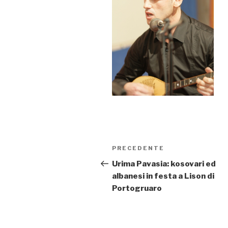
Navigazione
PRECEDENTE
Articolo
articoli
precedente:
Urima Pavasia: kosovari ed
albanesi in festa a Lison di
Portogruaro