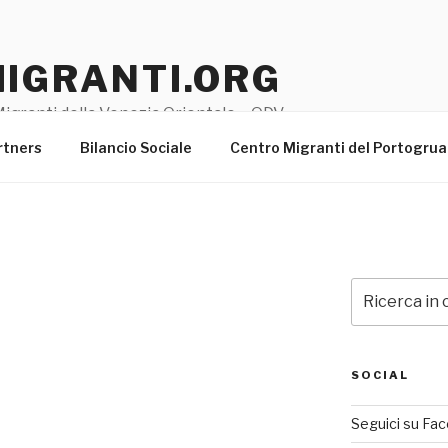
MIGRANTI.ORG
igranti della Venezia Orientale – ODV
rtners
Bilancio Sociale
Centro Migranti del Portogru
Cerca:
SOCIAL
Seguici su Fa