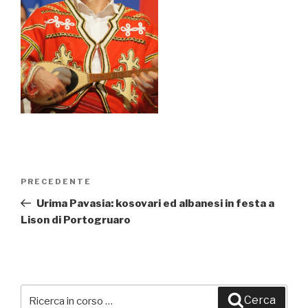
Navigazione
PRECEDENTE
Articolo
articoli
precedente:
Urima Pavasia: kosovari ed albanesi in festa a
Lison di Portogruaro
Cerca:
Cerca