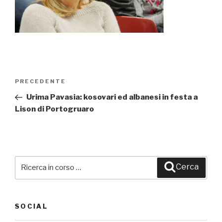
Navigazione
PRECEDENTE
Articolo
articoli
precedente:
Urima Pavasia: kosovari ed albanesi in festa a
Lison di Portogruaro
Cerca:
Cerca
SOCIAL