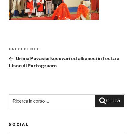
Navigazione
PRECEDENTE
Articolo
articoli
precedente:
Urima Pavasia: kosovari ed albanesi in festa a
Lison di Portogruaro
Cerca:
Cerca
SOCIAL