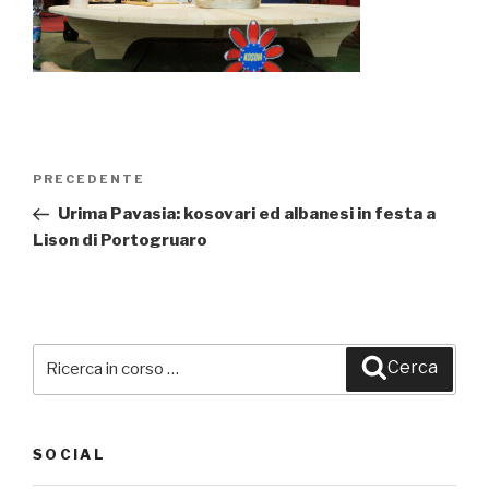
Navigazione
PRECEDENTE
Articolo
articoli
precedente:
Urima Pavasia: kosovari ed albanesi in festa a
Lison di Portogruaro
Cerca:
Cerca
SOCIAL