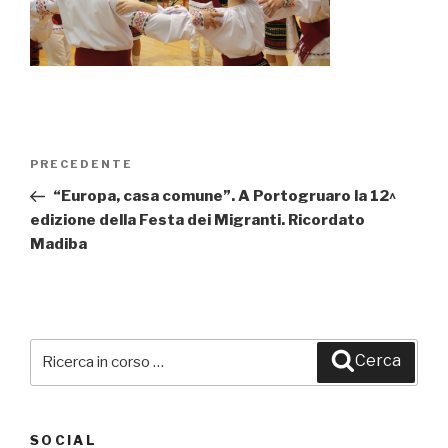
Navigazione
PRECEDENTE
Articolo
articoli
precedente:
“Europa, casa comune”. A Portogruaro la 12^
edizione della Festa dei Migranti. Ricordato
Madiba
Cerca:
Cerca
SOCIAL