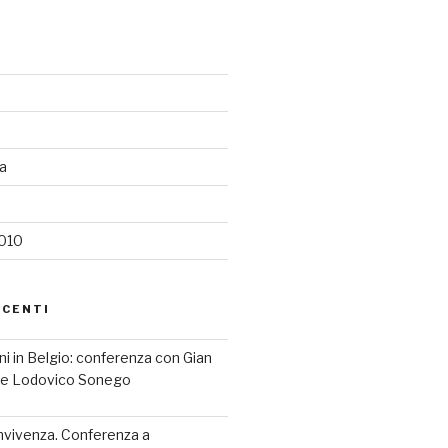
ia
2010
ECENTI
iani in Belgio: conferenza con Gian
a e Lodovico Sonego
nvivenza. Conferenza a