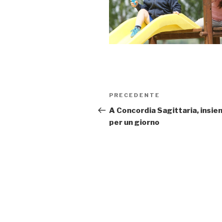
Navigazione
PRECEDENTE
Articolo
articoli
precedente:
A Concordia Sagittaria, insi
per un giorno