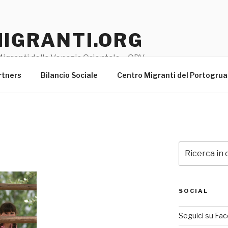
MIGRANTI.ORG
igranti della Venezia Orientale – ODV
rtners
Bilancio Sociale
Centro Migranti del Portogru
Cerca:
SOCIAL
Seguici su Fa