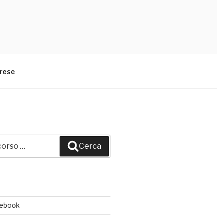
arese
Cerca
cebook