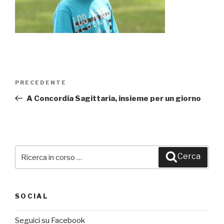
Navigazione
PRECEDENTE
Articolo
articoli
precedente:
A Concordia Sagittaria, insieme per un giorno
Cerca:
Cerca
SOCIAL
Seguici su Facebook