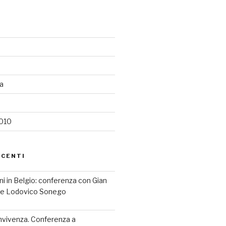
ia
2010
ECENTI
iani in Belgio: conferenza con Gian
a e Lodovico Sonego
nvivenza. Conferenza a