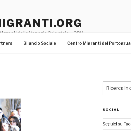
MIGRANTI.ORG
igranti della Venezia Orientale – ODV
rtners
Bilancio Sociale
Centro Migranti del Portogru
Cerca:
SOCIAL
Seguici su Fa