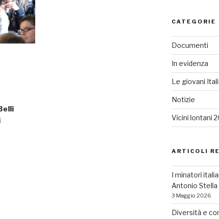
CATEGORIE
Documenti
In evidenza
Le giovani Ital
Notizie
Belli
Vicini lontani 
i
ARTICOLI R
I minatori ital
Antonio Stell
3 Maggio 2026
Diversità e co