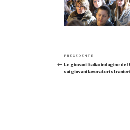
Navigazione
PRECEDENTE
Articolo
articoli
precedente:
Le giovani Italia: indagine del 
sui giovani lavoratori stranier