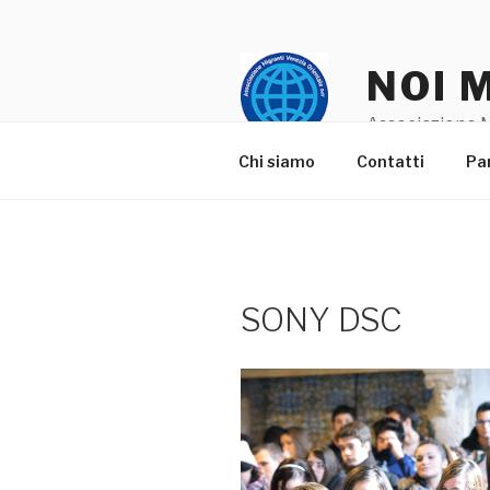
Salta
al
contenuto
NOI 
Associazione M
Chi siamo
Contatti
Pa
SONY DSC