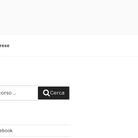
arese
Cerca
cebook