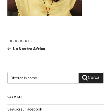
Navigazione
PRECEDENTE
Articolo
articoli
precedente:
La Nostra Africa
Cerca:
Cerca
SOCIAL
Seguici su Facebook