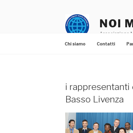
Salta
al
contenuto
NOI 
Associazione M
Chi siamo
Contatti
Pa
i rappresentanti
Basso Livenza