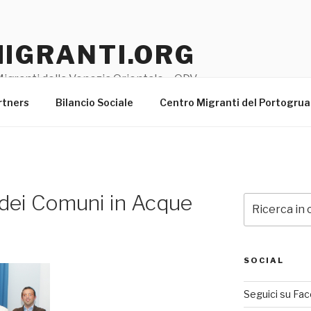
MIGRANTI.ORG
igranti della Venezia Orientale – ODV
rtners
Bilancio Sociale
Centro Migranti del Portogru
 dei Comuni in Acque
Cerca:
SOCIAL
Seguici su Fa