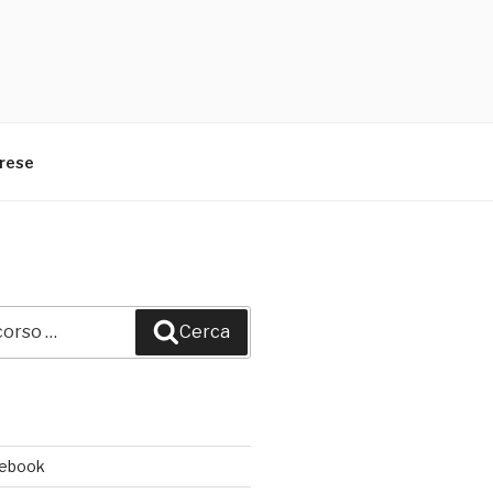
arese
Cerca
cebook