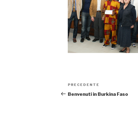
Navigazione
PRECEDENTE
Articolo
articoli
precedente:
Benvenuti in Burkina Faso