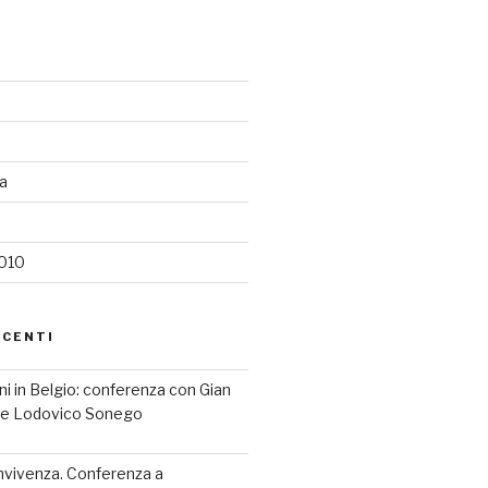
ia
2010
ECENTI
iani in Belgio: conferenza con Gian
a e Lodovico Sonego
nvivenza. Conferenza a