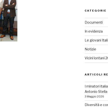
CATEGORIE
Documenti
In evidenza
Le giovani Ital
Notizie
Vicini lontani 
ARTICOLI R
I minatori ital
Antonio Stell
3 Maggio 2026
Diversità e co