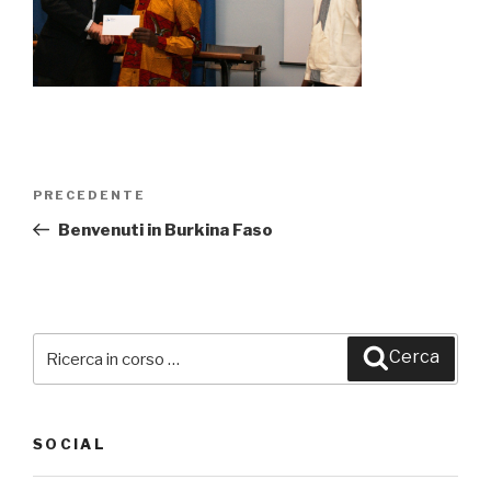
Navigazione
PRECEDENTE
Articolo
articoli
precedente:
Benvenuti in Burkina Faso
Cerca:
Cerca
SOCIAL