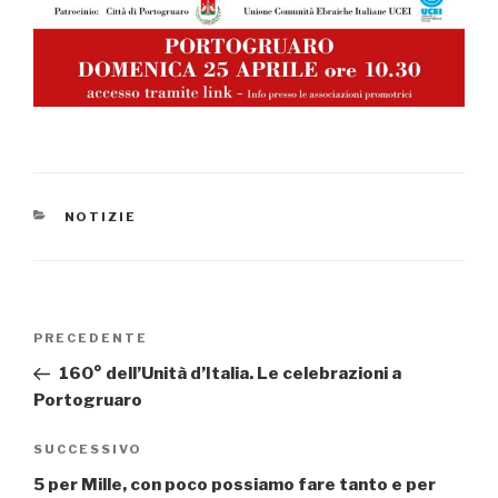
CATEGORIE
NOTIZIE
Navigazione
PRECEDENTE
Articolo
articoli
precedente:
160° dell’Unità d’Italia. Le celebrazioni a
Portogruaro
SUCCESSIVO
Articolo
successivo
5 per Mille, con poco possiamo fare tanto e per