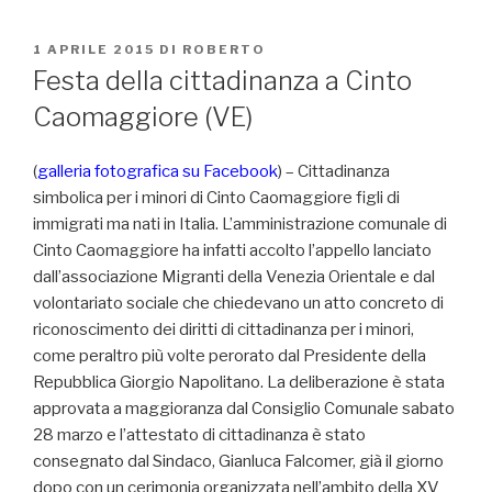
PUBBLICATO
1 APRILE 2015
DI
ROBERTO
IL
Festa della cittadinanza a Cinto
Caomaggiore (VE)
(
galleria fotografica su Facebook
) – Cittadinanza
simbolica per i minori di Cinto Caomaggiore figli di
immigrati ma nati in Italia. L’amministrazione comunale di
Cinto Caomaggiore ha infatti accolto l’appello lanciato
dall’associazione Migranti della Venezia Orientale e dal
volontariato sociale che chiedevano un atto concreto di
riconoscimento dei diritti di cittadinanza per i minori,
come peraltro più volte perorato dal Presidente della
Repubblica Giorgio Napolitano. La deliberazione è stata
approvata a maggioranza dal Consiglio Comunale sabato
28 marzo e l’attestato di cittadinanza è stato
consegnato dal Sindaco, Gianluca Falcomer, già il giorno
dopo con un cerimonia organizzata nell’ambito della XV