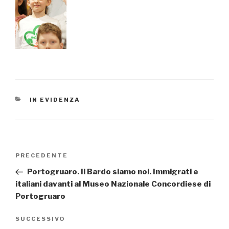
CATEGORIE
IN EVIDENZA
Navigazione
PRECEDENTE
Articolo
articoli
precedente:
Portogruaro. Il Bardo siamo noi. Immigrati e
italiani davanti al Museo Nazionale Concordiese di
Portogruaro
SUCCESSIVO
Articolo