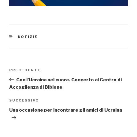
CATEGORIE
NOTIZIE
Navigazione
PRECEDENTE
Articolo
articoli
precedente:
Con l’Ucraina nel cuore. Concerto al Centro di
Accoglienza di Bibione
SUCCESSIVO
Articolo
successivo
Una occasione per incontrare gli amici di Ucraina