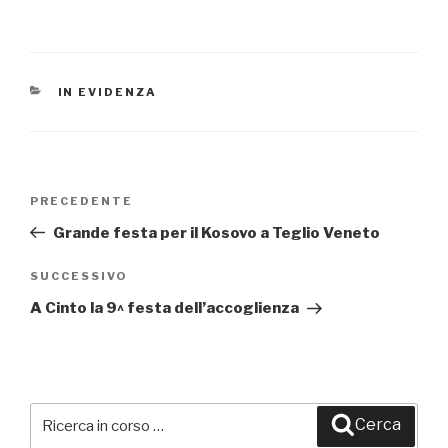
CATEGORIE
IN EVIDENZA
Navigazione
PRECEDENTE
Articolo
articoli
precedente:
Grande festa per il Kosovo a Teglio Veneto
SUCCESSIVO
Articolo
successivo
A Cinto la 9^ festa dell’accoglienza
Cerca:
Cerca