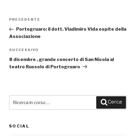
Navigazione
PRECEDENTE
Articolo
articoli
precedente:
Portogruaro: il dott. Vladimiro Vida ospite della
Associazione
SUCCESSIVO
Articolo
successivo
8 dicembre , grande concerto di San Nicola al
teatro Russolo di Portogruaro
Cerca:
Cerca
SOCIAL