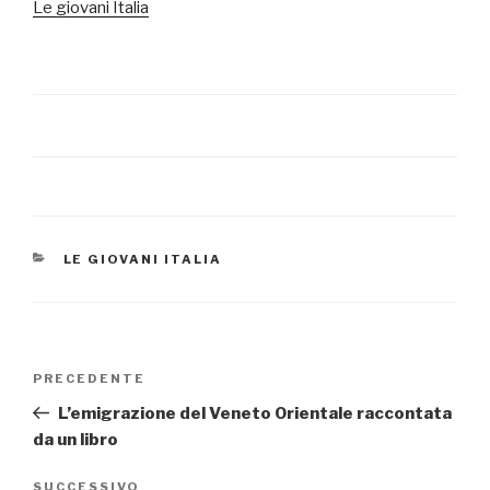
Le giovani Italia
CATEGORIE
LE GIOVANI ITALIA
Navigazione
PRECEDENTE
Articolo
articoli
precedente:
L’emigrazione del Veneto Orientale raccontata
da un libro
SUCCESSIVO