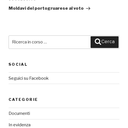
Articolo
successivo
Moldavi del portogruarese al voto
Cerca:
Cerca
SOCIAL
Seguici su Facebook
CATEGORIE
Documenti
In evidenza