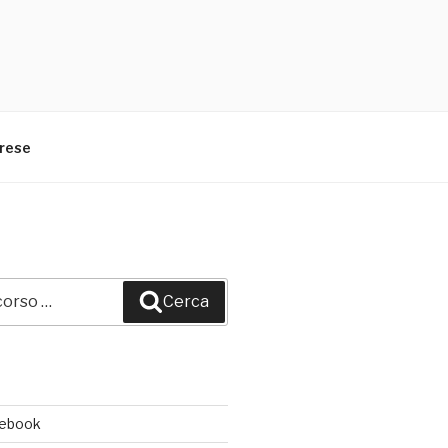
arese
Cerca
cebook