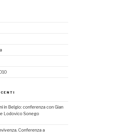
ia
2010
ECENTI
iani in Belgio: conferenza con Gian
a e Lodovico Sonego
nvivenza. Conferenza a