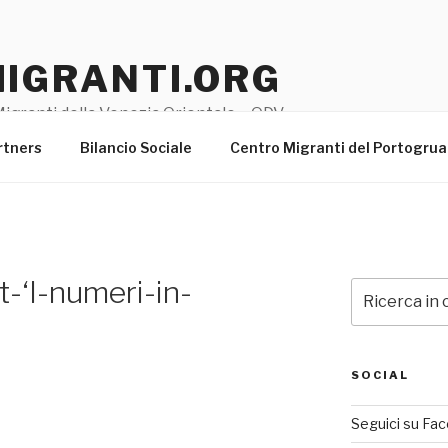
MIGRANTI.ORG
igranti della Venezia Orientale – ODV
rtners
Bilancio Sociale
Centro Migranti del Portogru
-‘I-numeri-in-
Cerca:
SOCIAL
Seguici su Fa