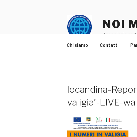
Salta
al
contenuto
NOI 
Associazione M
Chi siamo
Contatti
Pa
locandina-Report
valigia’-LIVE-wa