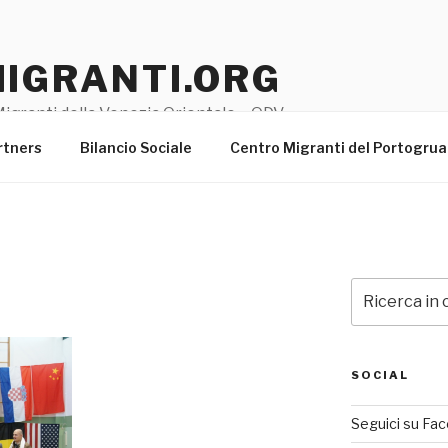
MIGRANTI.ORG
igranti della Venezia Orientale – ODV
rtners
Bilancio Sociale
Centro Migranti del Portogru
Cerca:
SOCIAL
Seguici su Fa