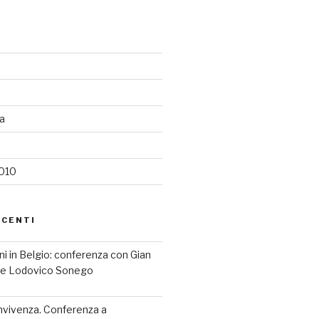
ia
2010
ECENTI
iani in Belgio: conferenza con Gian
a e Lodovico Sonego
nvivenza. Conferenza a