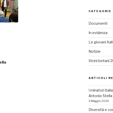
CATEGORIE
Documenti
In evidenza
Le giovani Ital
Notizie
Vicini lontani 
ella
ARTICOLI R
I minatori ital
Antonio Stell
3 Maggio 2026
Diversità e co