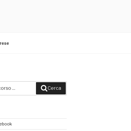
arese
Cerca
cebook