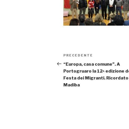
Navigazione
PRECEDENTE
Articolo
articoli
precedente:
“Europa, casa comune”. A
Portogruaro la 12^ edizione d
Festa dei Migranti. Ricordato
Madiba