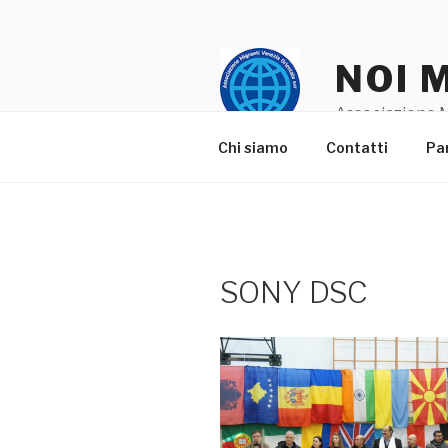
Salta
al
contenuto
NOI 
Associazione M
Chi siamo
Contatti
Pa
SONY DSC