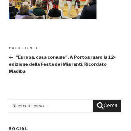
Navigazione
PRECEDENTE
Articolo
articoli
precedente:
“Europa, casa comune”. A Portogruaro la 12^
edizione della Festa dei Migranti. Ricordato
Madiba
Cerca:
Cerca
SOCIAL