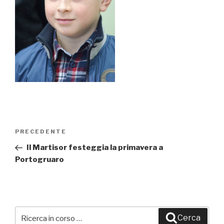
Navigazione
PRECEDENTE
Articolo
articoli
precedente:
Il Martisor festeggia la primavera a
Portogruaro
Cerca:
Cerca