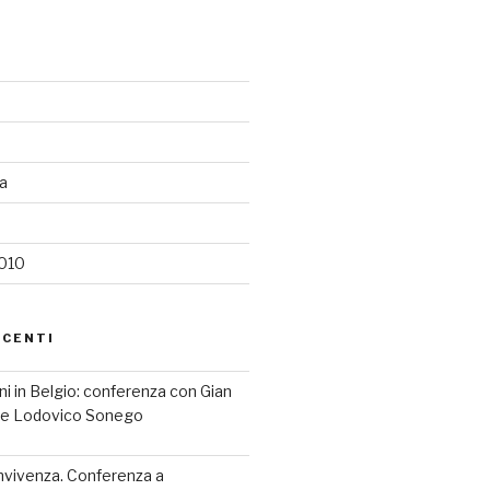
ia
2010
ECENTI
iani in Belgio: conferenza con Gian
a e Lodovico Sonego
nvivenza. Conferenza a