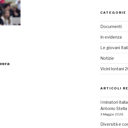
CATEGORIE
Documenti
In evidenza
Le giovani Ital
Notizie
avera
Vicini lontani 
ARTICOLI R
I minatori ital
Antonio Stell
3 Maggio 2026
Diversità e co