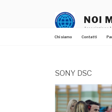
Salta
al
contenuto
NOI 
Associazione M
Chi siamo
Contatti
Pa
SONY DSC