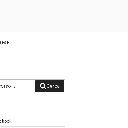
arese
Cerca
cebook