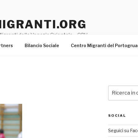
MIGRANTI.ORG
igranti della Venezia Orientale – ODV
rtners
Bilancio Sociale
Centro Migranti del Portogru
Cerca:
SOCIAL
Seguici su Fa