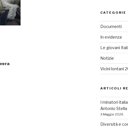
CATEGORIE
Documenti
In evidenza
Le giovani Ital
Notizie
avera
Vicini lontani 
ARTICOLI R
I minatori ital
Antonio Stell
3 Maggio 2026
Diversità e co