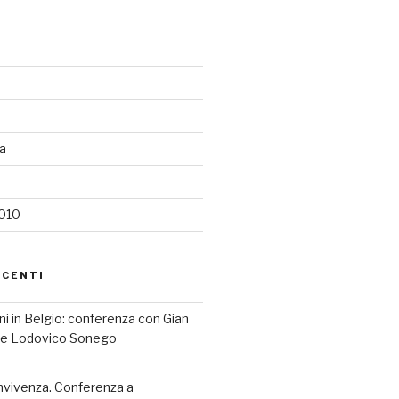
ia
2010
ECENTI
iani in Belgio: conferenza con Gian
a e Lodovico Sonego
nvivenza. Conferenza a