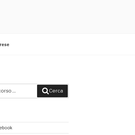
arese
Cerca
cebook