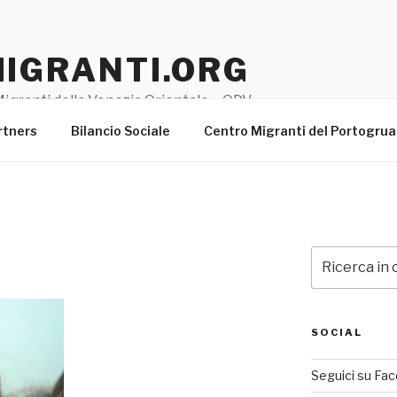
MIGRANTI.ORG
igranti della Venezia Orientale – ODV
rtners
Bilancio Sociale
Centro Migranti del Portogru
Cerca:
SOCIAL
Seguici su Fa