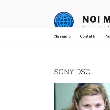
Salta
al
contenuto
NOI 
Associazione M
Chi siamo
Contatti
Pa
SONY DSC