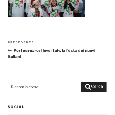
Navigazione
PRECEDENTE
Articolo
articoli
precedente:
Portogruaro: I love Italy, la festa dei nuovi
italiani
Cerca:
Cerca
SOCIAL