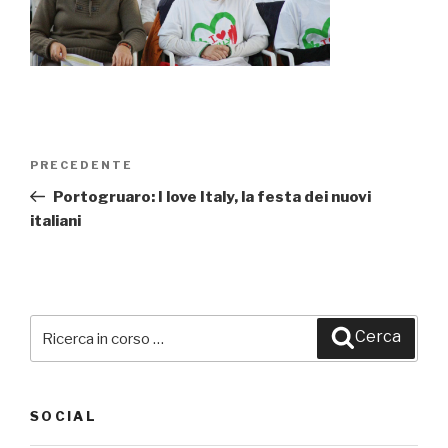
Navigazione
PRECEDENTE
Articolo
articoli
precedente:
Portogruaro: I love Italy, la festa dei nuovi
italiani
Cerca:
Cerca
SOCIAL