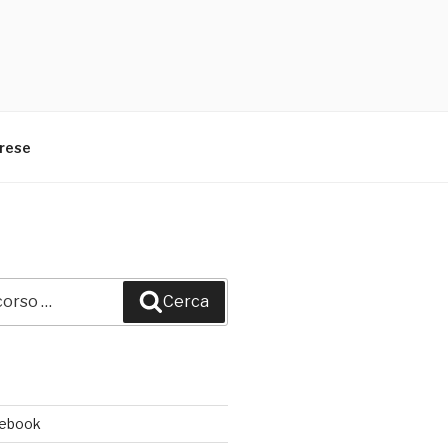
arese
Cerca
cebook