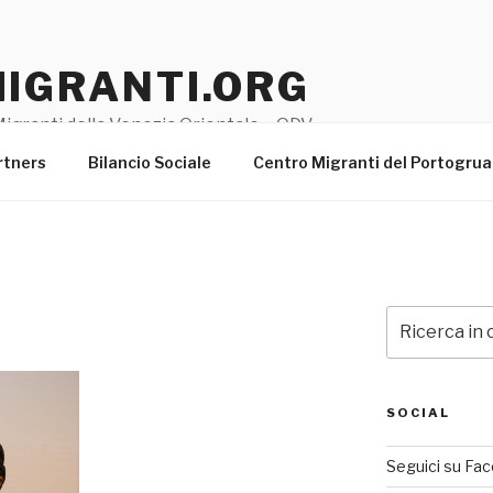
MIGRANTI.ORG
igranti della Venezia Orientale – ODV
rtners
Bilancio Sociale
Centro Migranti del Portogru
Cerca:
SOCIAL
Seguici su Fa