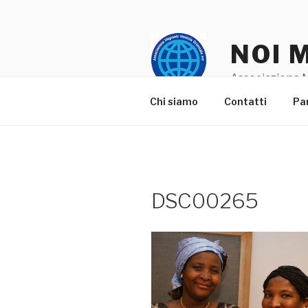
Salta
al
contenuto
NOI 
Associazione M
Chi siamo
Contatti
Pa
DSC00265