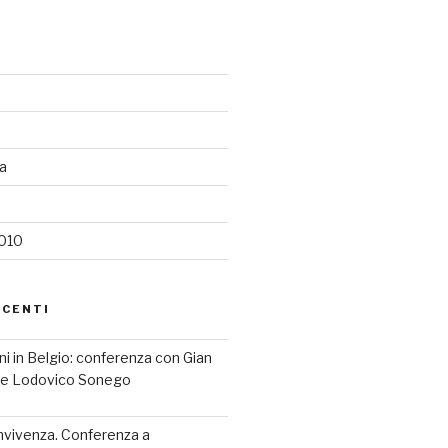
ia
2010
ECENTI
iani in Belgio: conferenza con Gian
a e Lodovico Sonego
nvivenza. Conferenza a