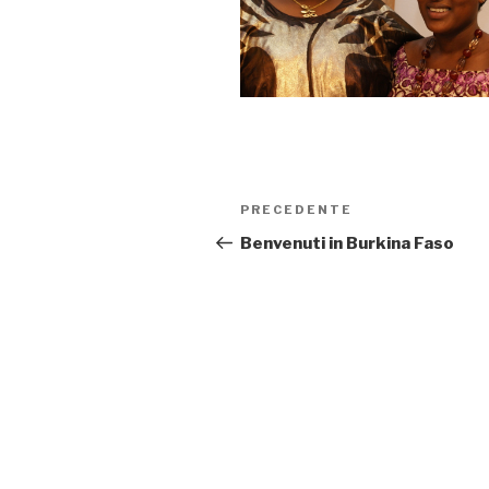
Navigazione
PRECEDENTE
Articolo
articoli
precedente:
Benvenuti in Burkina Faso