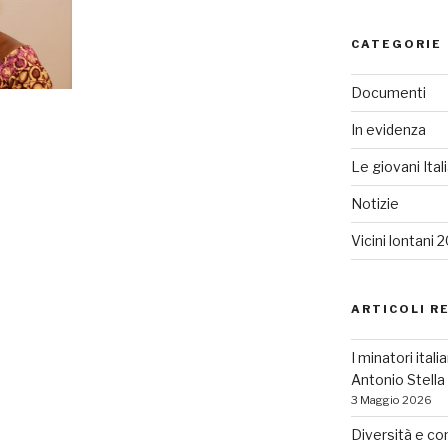
CATEGORIE
Documenti
In evidenza
Le giovani Ital
Notizie
Vicini lontani 
ARTICOLI R
I minatori ital
Antonio Stell
3 Maggio 2026
Diversità e co